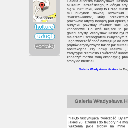
Galeria autorska Własdysława Hasiora
Muzeum Tatrzańskiego, z którym arty
się w 1985 roku, kiedy to Urząd Miast
mu budynek dawnej leżakowni s
"Warszawianka", który przekszta
pracownię artysty będącą pod opieką
budynku powstały również sale w
koncertowe. Do dziś miejsce to peł
galerii artysty. Władysław Hasior był r
malarzem i scenografem związanym z
Jego twórczość choć nawiązuje do no
prądów artystycznych takich jak surreal
abstrakcyjna czy nowy realizm ,
tradycyjne rzemiosło i twórczość ludową
zobaczyć można stałą ekspozycję prac
środy do niedzieli.
Galeria Władysława Hasiora
in Eng
Galeria Władysława H
"Tak,to fascynująca twórczość !Byłam
jakieś 20 lat temu i do tej pory nie 
wrażenia jakie zrobiły na mnie 