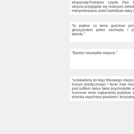
eksponaty.Podobno często Pan 
ukrycia przyglądał się reakcjom zwied
interpretowaniu dzieł.Uwielbiam taką s
"to piękne co temu gościowi prz
głowy.jestem pełen zachwytu i p
talentu."
"Bardzo niezwykłe miejsce."
"uciekalismy do tego frikowego miejs
liceum plastycznego ! facet mial nie
pod sufitem skoro takie psychodeliki 
horrorow mnie najbardziej podobal 
dziecka wypchany piaskiem i krzyzykam