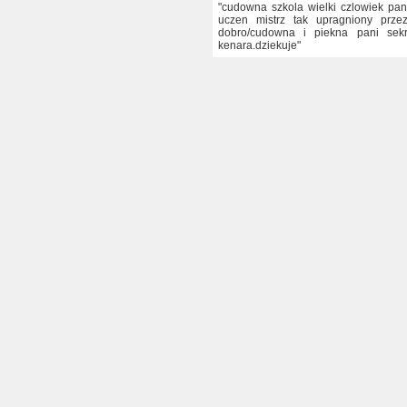
"cudowna szkola wielki czlowiek pan 
uczen mistrz tak upragniony prz
dobro/cudowna i piekna pani sekr
kenara.dziekuje"