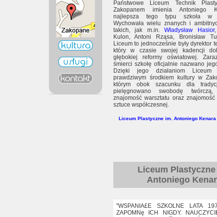
Państwowe Liceum Technik Plast
Zakopanem imienia Antoniego 
najlepsza tego typu szkoła w o
Wychowała wielu znanych i ambitnyc
takich, jak m.in.
Władysław Hasior
Kulon, Antoni Rząsa, Bronisław Tu
Liceum to jednocześnie były dyrektor te
który w czasie swojej kadencji dok
głębokiej reformy oświatowej. Zar
śmierci szkołę oficjalnie nazwano jeg
Dzięki jego działaniom Liceum 
prawdziwym środkiem kultury w Za
którym obok szacunku dla tradyc
pielęgnowano swobodę twórczą,
znajomość warsztatu oraz znajomość
sztuce współczesnej.
Liceum Plastyczne im. Antoniego Kenara
Liceum Plastyczne
Antoniego Kenar
"WSPANIA£E SZKOLNE LATA 197
ZAPOMNę ICH NIGDY. NAUCZYCI