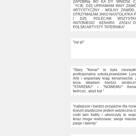
ZAPOMNę BO KA¯DY WNIÓS£ C
¯YCIE. DZI¦ UPRAWIAM INNY ZAW
ARTYSTYCZNY - WOLNY ZAWÓD,
OTRZYMA£AM JAKO NASTOLATKA 
I DZI¦. POLECAM WSZYSTK
ANTONIEGO KENARA ZAS£U¯
POLSKI ARTYSTY TATERNIKA"
"żal pl"
"Stary "Kenar" to była niezwyk
profesjonalna szkoła,prawdziwe Ly
Arts i wspaniały krąg kenarowców. 
lecia składam bardzo serdecz
"STAREMU" i "NOWEMU" Kenarow
twórczo...abyś był."
"najlepsze i bardzo przyjazne dla rozw
liceum plastyczne jestem wdzieczna l
corki tam trafily i ukonczyly to wsp
teraz moga realizowac swoje marzen
pasje i talenty"