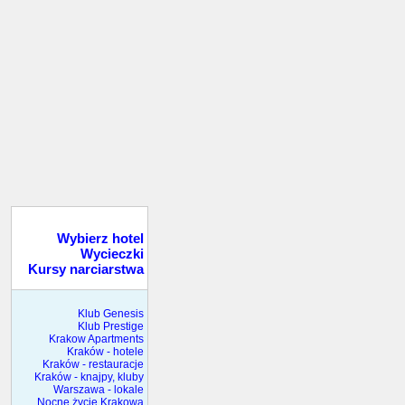
Wybierz hotel
Wycieczki
Kursy narciarstwa
Klub Genesis
Klub Prestige
Krakow Apartments
Kraków - hotele
Kraków - restauracje
Kraków - knajpy, kluby
Warszawa - lokale
Nocne życie Krakowa