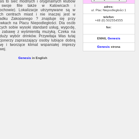
is to sieć modnych i oryginalnych klubów
swoje filie także w Katowicach i
adres
:
ochowie). Lokalizacje utrzymywane są w
ul. Plac Niepodległości 1
ych centrach miast i nie inaczej jest w
telefon
:
padku Zakopanego ? znajduje się przy
+48 (0) 502554555
wkach na Placu Niepodległości. Dla osób
cych sobie wysoki standard usług, wygodę,
fax
:
ą zabawę z wyśmienitą muzyką. Czeka na
uży wybór drinków. Przywitaja Was tutaj
EMAIL
Genesis
cjonerzy zapraszający osoby lubiące dobrą
ę i tworzące klimat wspaniałej imprezy
Genesis
strona
wej.
Genesis
in English