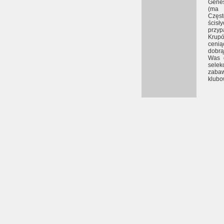
Genes
(ma 
Częst
ścisł
przy
Krupó
cenią
dobr
Was d
selek
zabaw
klubo