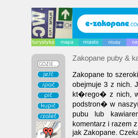
Zakopane puby & ka
Zakopane to szerok
obejmuje 3 z nich.
kt�rego� z nich, 
podstron� w naszy
pubu lub kawiar
komentarz i razem z
jak Zakopane. Czek