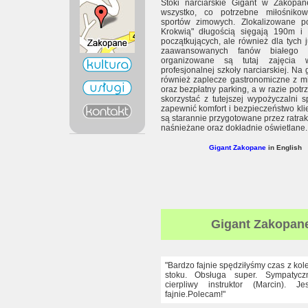
Stoki narciarskie Gigant w Zakopan
wszystko, co potrzebne miłośnikow
sportów zimowych. Zlokalizowane p
Krokwią" długością sięgają 190m i
początkujących, ale również dla tych j
zaawansowanych fanów białego s
organizowane są tutaj zajęcia
profesjonalnej szkoły narciarskiej. Na 
również zaplecze gastronomiczne z m
oraz bezpłatny parking, a w razie pot
skorzystać z tutejszej wypożyczalni s
zapewnić komfort i bezpieczeństwo klie
są starannie przygotowane przez ratraki
naśnieżane oraz dokładnie oświetlane.
Gigant Zakopane
in English
Gigant Zakopan
"Bardzo fajnie spędziłyśmy czas z ko
stoku. Obsługa super. Sympatyc
cierpliwy instruktor (Marcin). J
fajnie.Polecam!"