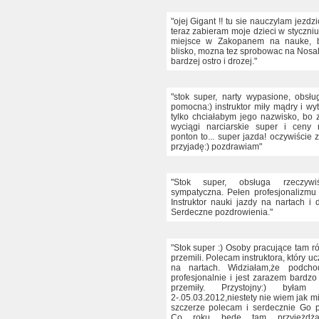
"ojej Gigant !! tu sie nauczylam jezdzi
teraz zabieram moje dzieci w styczniu
miejsce w Zakopanem na nauke, b
blisko, mozna tez sprobowac na Nosal
bardzej ostro i drozej."
"stok super, narty wypasione, obsłu
pomocna:) instruktor miły mądry i wyt
tylko chciałabym jego nazwisko, bo
wyciągi narciarskie super i ceny r
ponton to... super jazda! oczywiście 
przyjadę:) pozdrawiam"
"Stok super, obsługa rzeczywi
sympatyczna. Pełen profesjonalizmu i
Instruktor nauki jazdy na nartach i 
Serdeczne pozdrowienia."
"Stok super :) Osoby pracujące tam r
przemili. Polecam instruktora, który uc
na nartach. Widziałam,że podch
profesjonalnie i jest zarazem bardzo
przemiły. Przystojny:) była
2-.05.03.2012,niestety nie wiem jak mi
szczerze polecam i serdecznie Go 
Co roku będę tam przyjeżdża