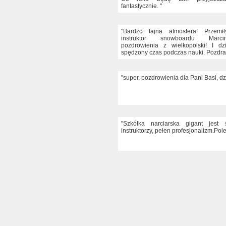
fantastycznie. "
"Bardzo fajna atmosfera! Przemiły
instruktor snowboardu Marc
pozdrowienia z wielkopolski! I dz
spędzony czas podczas nauki. Pozdr
"super, pozdrowienia dla Pani Basi, d
"Szkółka narciarska gigant jest s
instruktorzy, pełen profesjonalizm.Po