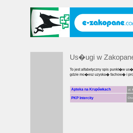
Us�ugi w Zakopan
To jest alfabetyczny spis punkt�w 
gdzie mo�esz uzyska� fachow� i profe
Apteka na Krupówkach
ul.
PKP Intercity
Chr